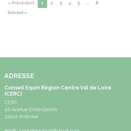
« Précédent
1
2
3
4
5
…
8
Suivant »
ADRESSE
Conseil Equin Région Centre Val de Loire
(CERC)
CERC
46 Avenue Emile Gounin
37402 Amboise
email : conseilequincvl@gmail.com