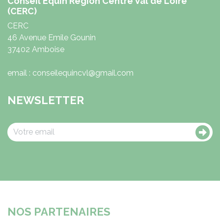
Conseil Equin Région Centre Val de Loire
(CERC)
CERC
46 Avenue Emile Gounin
37402 Amboise
email : conseilequincvl@gmail.com
NEWSLETTER
NOS PARTENAIRES