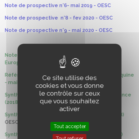
Note de prospective n°6- mai 2019 - OESC
Note de prospective n°8 - fev 2020 - OESC
Note de prospective n°9 - mai 2020 - OESC
Note de conjoncture - Veille réglementaire
Europe - juillet 2019
Référence réseau économique de la filière équine
Ce site utilise des
- mai 2019
cookies et vous donne
le contrôle sur ceux
Synthèse globale du marché du cheval en France
que vous souhaitez
(2018
) OESC
activer
Synthèse du marché du cheval de loisirs (2018)
OESC
Tout accepter
Synthèse du marché du cheval de sport (2018)
Tout refuser