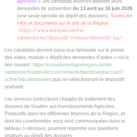
agricoles
»
, les candidats pourront déposer leurs
demandes de subvention
du 13 avril au 18 juin 2026
(une seule période de dépôt des dossiers)
​.
Toutes les
infos et documents sur le site de la Région
https://www.europeocentre-
:
valdeloire.eu/dispositif-mesure/dispositif-09/
Les candidats devront saisir leur demande sur le portail
des aides, module « dépôt des demandes d’aides » via le
lien suivant :
https://nosaidesenligneregion.centre-
valdeloire.fr/aides/#/crcvl/connecte/dashboard/accueil?
activeTab=demandes
puis en sélectionnant le dispositif
souhaité.
Les services instructeurs chargés du traitement des
dossiers de Soutien aux Investissements Agricoles
Productifs dans les différentes Maisons de la Région, et
dont les coordonnées vous sont communiquées dans le
tableau ci-dessous, pourront répondre aux questions
relatives au dépôt des dossiers