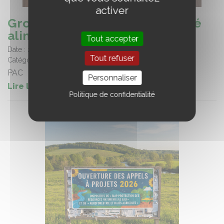
activer
Groupe de travail Souveraineté
alimentaire
Tout accepter
Date :
22/05/2026
Tout refuser
Catégorie :
Informations filière
PAC
Personnaliser
Lire la suite de l'article
Politique de confidentialité