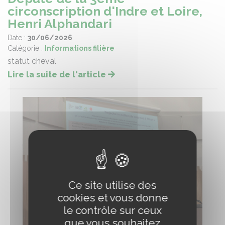
circonscription d'Indre et Loire,
Henri Alphandari
Date :
30/06/2026
Catégorie :
Informations filière
statut cheval
Lire la suite de l'article
Ce site utilise des
cookies et vous donne
le contrôle sur ceux
que vous souhaitez