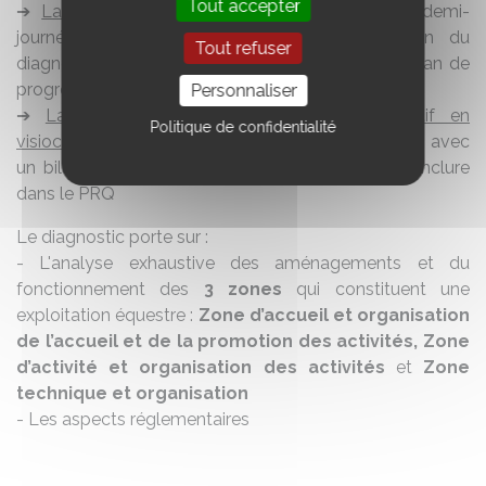
Tout accepter
➔
La réalisation d’un module individuel
: une demi-
journée d'accompagnement pour la réalisation du
Tout refuser
diagnostic de l’entreprise et mise en place d’un plan de
progrès
Personnaliser
➔
La réalisation d’un dernier module collectif en
Politique de confidentialité
visioconférence
: une demi-journée de formation avec
un bilan collectif et la recherche des actions à inclure
dans le PRQ
Le diagnostic porte sur :
- L'analyse exhaustive des aménagements et du
fonctionnement des
3 zones
qui constituent une
exploitation équestre :
Zone d’accueil et organisation
de l’accueil et de la promotion des activités, Zone
d’activité et organisation des activités
et
Zone
technique et organisation
- Les aspects réglementaires