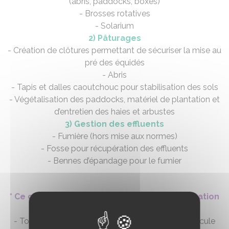
(abris, paddocks, boxes)
- Brosses rotatives
- Solarium
2) Pâturages
- Création de clôtures permettant de sécuriser la mise au
pré des équidés
- Abris
- Tapis et dalles caoutchouc pour stabilisation des sols
- Végétalisation des paddocks, matériel de plantation et
d’entretien des haies et arbustes
3) Gestion des effluents
- Fumière (hors mise aux normes)
- Fosse pour récupération des effluents
- Bennes d’épandage pour le fumier
* Ce qui concerne l'amélioration et la sécurisation
des conditions de travail
- Tout matériel non roulant s’accrochant à un véhicule