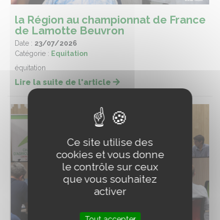
la Région au championnat de France
de Lamotte Beuvron
Date :
23/07/2026
Catégorie :
Equitation
équitation
Lire la suite de l'article
Ce site utilise des
cookies et vous donne
le contrôle sur ceux
que vous souhaitez
activer
Tout accepter