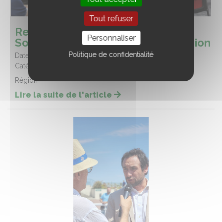
Tout refuser
Restitution régionale des ateliers
Personnaliser
Souveraineté Alimentaire à la Région
Politique de confidentialité
Date :
23/07/2026
Catégorie :
Evènements
Région
Lire la suite de l'article