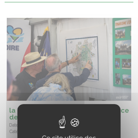
la Région au championnat de France
de Lamotte Beuvron
Date :
23/07/2026
Catégorie :
Equitation
Ce site utilise des